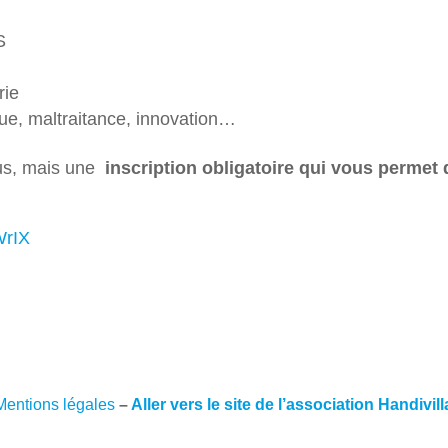
S
rie
ue, maltraitance, innovation…
ous, mais une
inscription obligatoire qui vous permet 
NWrIX
Mentions légales
–
Aller vers le site de l’association Handivil