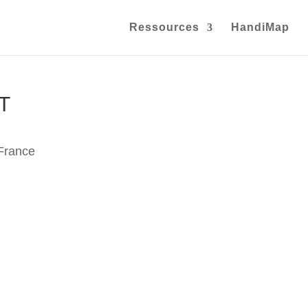
Ressources
HandiMap
T
France