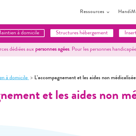
Ressources
HandiM
aintien à domicile
Structures hébergement
Inser
urces dédiées aux
personnes agées
. Pour les personnes handicapées
n à domicile
L’accompagnement et les aides non médicalisée
ement et les aides non mé