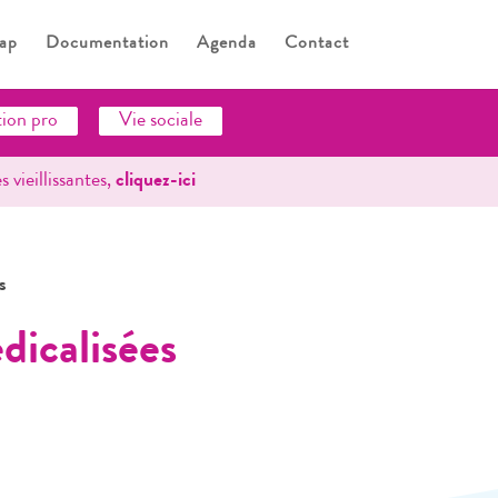
ap
Documentation
Agenda
Contact
tion pro
Vie sociale
 vieillissantes,
cliquez-ici
s
dicalisées