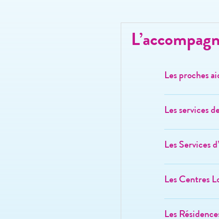
L’accompagne
Les proches ai
Les services d
Les Services 
Les Centres L
Les Résidence