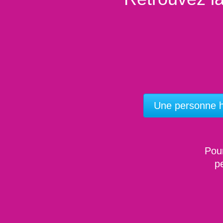
Une personne ha
Pour
p