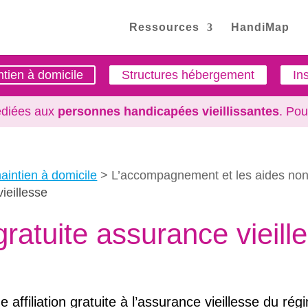
Ressources
HandiMap
tien à domicile
Structures hébergement
In
édiées aux
personnes handicapées vieillissantes
. Pou
intien à domicile
L’accompagnement et les aides non
vieillesse
 gratuite assurance vieill
ne affiliation gratuite à l’assurance vieillesse du ré