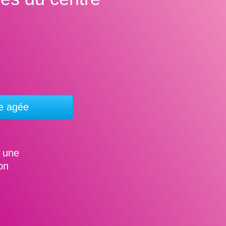
e agée
t une
on